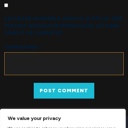
SALVEAZĂ-MI NUMELE, EMAILUL ȘI SITE-UL WEB
ÎN ACEST NAVIGATOR PENTRU DATA VIITOARE
CÂND O SĂ COMENTEZ.
COMENTARIU
*
We value your privacy
© 2026 COUNTER-STRIKE 1.6 DOWNLOAD GRATUIT PENTRU PC –