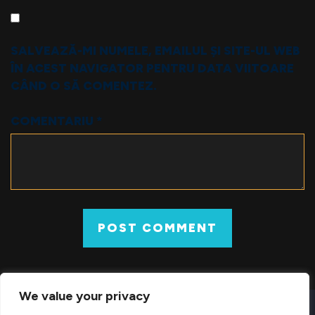
SALVEAZĂ-MI NUMELE, EMAILUL ȘI SITE-UL WEB
ÎN ACEST NAVIGATOR PENTRU DATA VIITOARE
CÂND O SĂ COMENTEZ.
COMENTARIU
*
We value your privacy
© 2026 COUNTER-STRIKE 1.6 DOWNLOAD GRATUIT PENTRU PC –