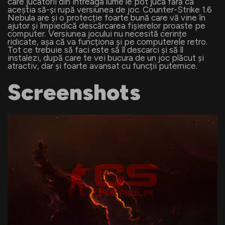
care jucătorii din întreaga lume le pot juca fără ca
aceștia să-și rupă versiunea de joc. Counter-Strike 1.6
Nebula are și o protecție foarte bună care vă vine în
ajutor și împiedică descărcarea fișierelor proaste pe
computer. Versiunea jocului nu necesită cerințe
ridicate, așa că va funcționa și pe computerele retro.
Tot ce trebuie să faci este să îl descarci și să îl
instalezi, după care te vei bucura de un joc plăcut și
atractiv, dar și foarte avansat cu funcții puternice.
Screenshots