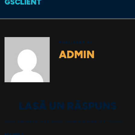
GSCLIENT
PUBLISHED BY
ADMIN
LASĂ UN RĂSPUNS
Adresa ta de email nu va fi publicată.
Câmpurile obligatorii sunt marcate cu
*