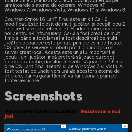
foarte bine optimizat și plăcut! Jocul poate rula pe
următoarele sisteme de operare: Windows XP,
Windows 7, Windows Vista, Windows 10 și Windows 8.
Counter-Strike 1.6 LanT Final este un kit Cs 1.6
modificat. Este folosit de mulți jucători și ocupă locul 2
pe acest site sub cel implicit. El aduce piei și modele
noi pentru a-l înfrumuseța. Cs-ul a fost creat de mult
timp și când a fost lansat a fost descărcat de mulți
jucători deoarece este printre primele cs modificate.
CS găsește servere și roboți pot fi adăugați la un
server creat local. Acesta este un atu important al
jocului, unii jucători încă preferă să joace cu roboți
pentru distracție, dar alții să învețe să joace cs 1.6 mai
bine CS Lant Final rulează și pe Windows 7 și Vista. A
fost testat pe unele versiuni ale acestor sisteme de
operare, dar nu garantăm că va funcționa optim pe
toate versiunile.
Screenshots
PROBLEME CU INSTALAREA?
Rezolvare e mai
jos!