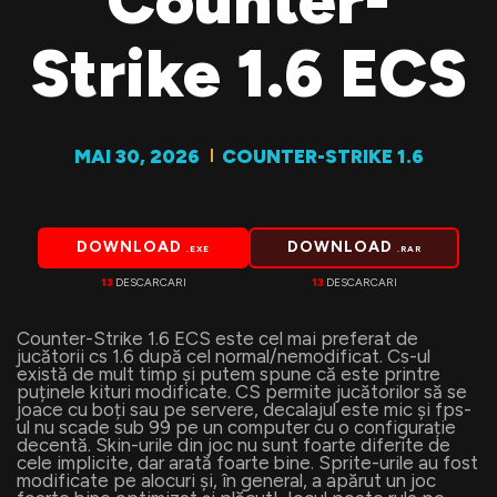
Counter-
Strike 1.6 ECS
MAI 30, 2026
COUNTER-STRIKE 1.6
DOWNLOAD
DOWNLOAD
.EXE
.RAR
13
DESCARCARI
13
DESCARCARI
Counter-Strike 1.6 ECS este cel mai preferat de
jucătorii cs 1.6 după cel normal/nemodificat. Cs-ul
există de mult timp și putem spune că este printre
puținele kituri modificate. CS permite jucătorilor să se
joace cu boți sau pe servere, decalajul este mic și fps-
ul nu scade sub 99 pe un computer cu o configurație
decentă. Skin-urile din joc nu sunt foarte diferite de
cele implicite, dar arată foarte bine. Sprite-urile au fost
modificate pe alocuri și, în general, a apărut un joc