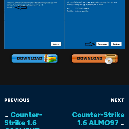
PREVIOUS
NEXT
Counter-
Counter-Strike
←
Strike 1.6
1.6 ALMO97
→