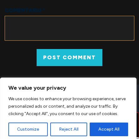
COMENTARIU
*
We value your privacy
© 2026 COUNTER-STRIKE 1.6 DOWNLOAD GRATUIT PENTRU PC –
We use cookies to enhance your browsing experience, serve
DOWNLOADCS16.RO.
personalized ads or content, and analyze our traffic. By
clicking "Accept All", you consent to our use of cookies.
EN
Customize
Reject All
Accept All