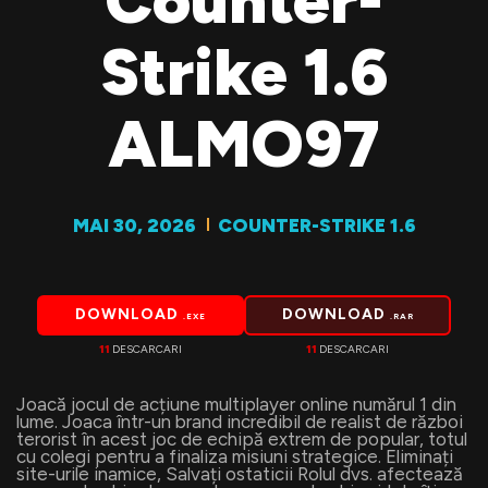
Counter-
Strike 1.6
ALMO97
MAI 30, 2026
COUNTER-STRIKE 1.6
DOWNLOAD
DOWNLOAD
.EXE
.RAR
11
DESCARCARI
11
DESCARCARI
Joacă jocul de acțiune multiplayer online numărul 1 din
lume. Joaca într-un brand incredibil de realist de război
terorist în acest joc de echipă extrem de popular, totul
cu colegi pentru a finaliza misiuni strategice. Eliminați
site-urile inamice, Salvați ostaticii Rolul dvs. afectează