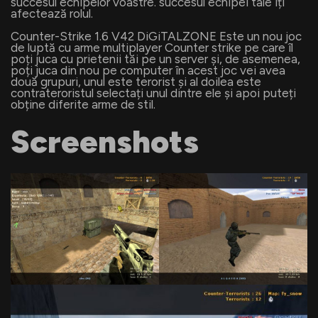
succesul echipelor voastre. succesul echipei tale îți
afectează rolul.
Counter-Strike 1.6 V42 DiGiTALZONE Este un nou joc
de luptă cu arme multiplayer Counter strike pe care îl
poți juca cu prietenii tăi pe un server și, de asemenea,
poți juca din nou pe computer în acest joc vei avea
două grupuri, unul este terorist și al doilea este
contrateroristul selectați unul dintre ele și apoi puteți
obține diferite arme de stil.
Screenshots