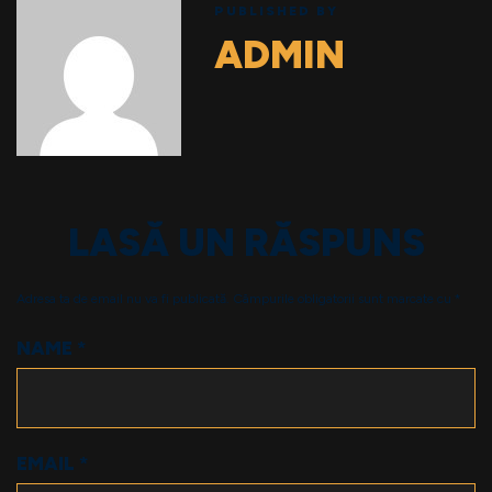
PUBLISHED BY
ADMIN
LASĂ UN RĂSPUNS
Adresa ta de email nu va fi publicată.
Câmpurile obligatorii sunt marcate cu
*
NAME
*
EMAIL
*